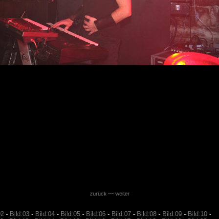
zurück
---
weiter
02
-
Bild:03
-
Bild:04
-
Bild:05
-
Bild:06
-
Bild:07
-
Bild:08
-
Bild:09
-
Bild:10
-